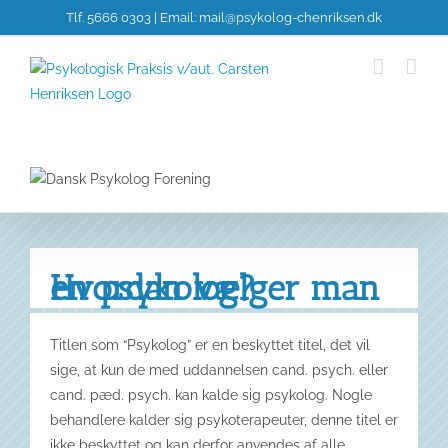
Skip
Tlf. 5666 0303 | Email:
mail@psykolog-chenriksen.dk
to
content
Hvordan vælger man en psykolog?
Titlen som “Psykolog” er en beskyttet titel, det vil
sige, at kun de med uddannelsen cand. psych. eller
cand. pæd. psych. kan kalde sig psykolog. Nogle
behandlere kalder sig psykoterapeuter, denne titel er
ikke beskyttet og kan derfor anvendes af alle