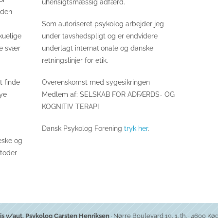
uhensigtsmæssig adfærd.
nden
Som autoriseret psykolog arbejder jeg
kuelige
under tavshedspligt og er endvidere
e svær
underlagt internationale og danske
retningslinjer for etik.
t finde
Overenskomst med sygesikringen
ye
Medlem af: SELSKAB FOR ADFÆRDS- OG
KOGNITIV TERAPI
Dansk Psykolog Forening
tryk her
.
eske og
etoder
is v/aut. Psykolog Carsten Henriksen
· Nørre Boulevard 19, 1. th. · 4600 Køg