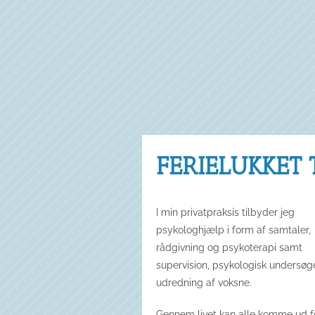
FERIELUKKET 
I min privatpraksis tilbyder jeg
psykologhjælp i form af samtaler,
rådgivning og psykoterapi samt
supervision, psykologisk undersøg
udredning af voksne.
Gennem livet kan alle komme ud f